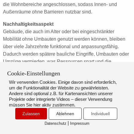
die Wohnbereiche angeschlossen, sodass Innen- und
Außenräume ohne Barrieren nutzbar sind.
Nachhaltigkeitsaspekt
Gebäude, die auch im Alter oder bei eingeschränkter
Mobilität ohne Umbauten genutzt werden können, bleiben
über viele Jahrzehnte funktional und anpassungsfähig.
Dadurch werden spätere bauliche Eingriffe, Umbauten oder
Umzüge vermieden, was Ressourcen spart und die
Lebensdauer des Gebäudes erhöht. Barrierefreiheit trägt
Cookie-Einstellungen
somit wesentlich zu sozialer Nachhaltigkeit und langfristiger
Wir verwenden Cookies. Einige davon sind erforderlich,
Nutzungsqualität bei.
um die Funktionalität der Website zu gewährleisten.
Die Grundrisse verbinden Offenheit mit Privatheit:
Andere sind optional z.B. für Kartenansichten unserer
Großzügige Wohn-, Ess- und Kochbereiche orientieren sich
Projekte oder integrierte Videos – dieser Verwendung
müssen Sie hier aktiv zustimmen.
zum Wasser, während dienende Räume, Erschließung und
Nebenfunktionen kompakter zur Straßenseite liegen. Auf
Zulassen
Ablehnen
Individuell
diese Weise entsteht ein Wohnhaus, das Schutz und
|
Datenschutz
Impressum
Aussicht, Rückzug und Gemeinschaft selbstverständlich