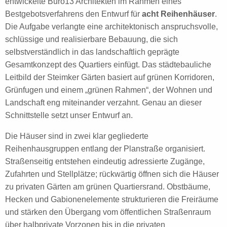
entwickelte Büro13 Architekten im Rahmen eines
Bestgebotsverfahrens den Entwurf für
acht Reihenhäuser
.
Die Aufgabe verlangte eine architektonisch anspruchsvolle,
schlüssige und realisierbare Bebauung, die sich
selbstverständlich in das landschaftlich geprägte
Gesamtkonzept des Quartiers einfügt. Das städtebauliche
Leitbild der Steimker Gärten basiert auf grünen Korridoren,
Grünfugen und einem „grünen Rahmen“, der Wohnen und
Landschaft eng miteinander verzahnt. Genau an dieser
Schnittstelle setzt unser Entwurf an.
Die Häuser sind in zwei klar gegliederte
Reihenhausgruppen entlang der Planstraße organisiert.
Straßenseitig entstehen eindeutig adressierte Zugänge,
Zufahrten und Stellplätze; rückwärtig öffnen sich die Häuser
zu privaten Gärten am grünen Quartiersrand. Obstbäume,
Hecken und Gabionenelemente strukturieren die Freiräume
und stärken den Übergang vom öffentlichen Straßenraum
über halbprivate Vorzonen bis in die privaten