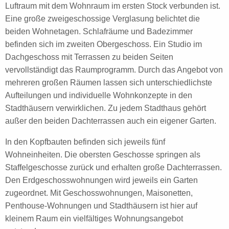
Luftraum mit dem Wohnraum im ersten Stock verbunden ist.
Eine große
zweigeschossige Verglasung belichtet
die
beiden Wohnetagen
. Schlafräume und Badezimmer
befinden sich im zweiten Obergeschoss
.
Ein Studio im
Dachgeschoss
mit Terrassen zu beiden Seiten
vervollständigt das Raumprogramm
. Durch das Angebot von
mehreren großen Räumen lassen sich unterschiedlichste
Aufteilungen und individuelle Wohnkonzepte in den
Stadthäusern verwirklichen. Zu jedem Stadthaus gehört
außer den beiden Dachterrassen auch ein eigener Garten.
In den Kopfbauten befinden sich jeweils fünf
Wohneinheiten. D
ie
oberste
n
Geschoss
e springen
als
Staffelgeschoss
e zurück und erhalten
große Dachterrasse
n
.
Den Erdgeschosswohnungen wird
jeweils
ein Garten
zugeordnet
.
Mit Geschosswohnungen,
Maisonette
n,
Penthouse-
Wohnungen und Stadthäusern
ist hier auf
klein
em Raum ein vielfältiges Wohnungsangebot